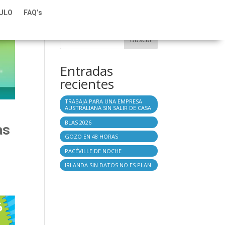
TULO
FAQ’s
Buscar
Entradas
recientes
TRABAJA PARA UNA EMPRESA
AUSTRALIANA SIN SALIR DE CASA
BLAS 2026
as
GOZO EN 48 HORAS
PACÉVILLE DE NOCHE
a
IRLANDA SIN DATOS NO ES PLAN