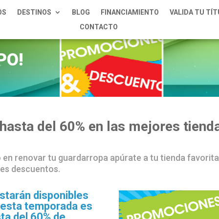
OS
DESTINOS
BLOG
FINANCIAMIENTO
VALIDA TU TÍ
CONTACTO
PO!
hasta del 60% en las mejores tiend
o en renovar tu guardarropa apúrate a tu tienda favorit
tes descuentos.
starán disponibles
e esta temporada es
sta del 60% de