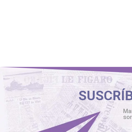
SUSCRÍ
Man
so
Ple