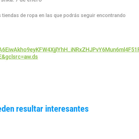
s tiendas de ropa en las que podrás seguir encontrando
hA6EiwAkho9eyKFW4XjjlYhH_iNRxZHJPvY6Mun6ml4F5
&gclsrc=aw.ds
eden resultar interesantes