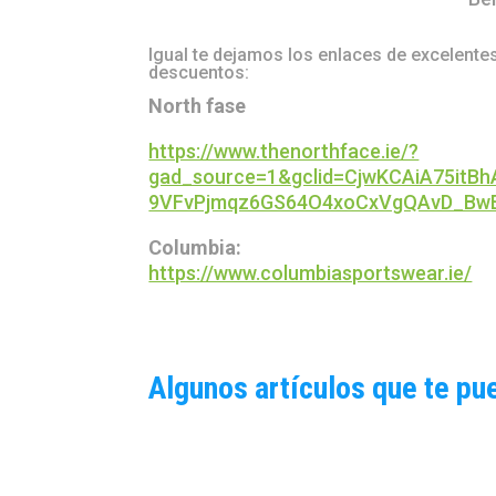
Igual te dejamos los enlaces de excelente
descuentos:
North fase
https://www.thenorthface.ie/?
gad_source=1&gclid=CjwKCAiA75itB
9VFvPjmqz6GS64O4xoCxVgQAvD_BwE
Columbia:
https://www.columbiasportswear.ie/
Algunos artículos que te pu