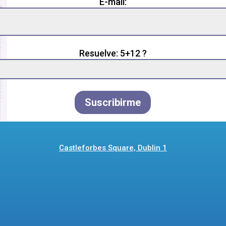
E-mail:
ve
s
d
ty.
Resuelve: 5+12 ?
Suscribirme
Castleforbes Square, Dublin 1