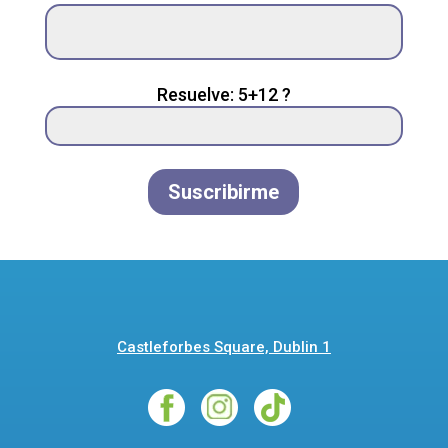
leave
this
field
empty.
Resuelve: 5+12 ?
Suscribirme
Castleforbes Square, Dublin 1