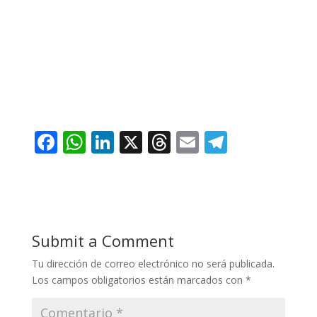
F
W
Li
X
T
E
T
ac
h
n
h
m
el
e
at
k
re
ai
e
b
s
e
a
l
gr
o
A
dI
d
a
Submit a Comment
o
p
n
s
m
Tu dirección de correo electrónico no será publicada.
k
p
Los campos obligatorios están marcados con
*