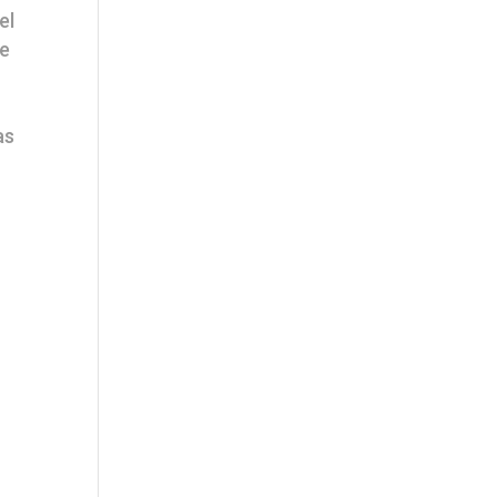
el
ue
as