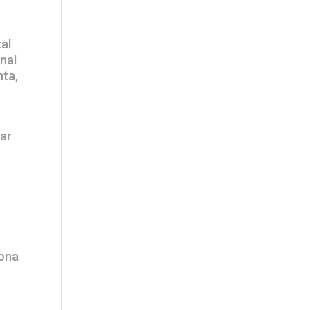
tal
nal
nta,
iar
iona