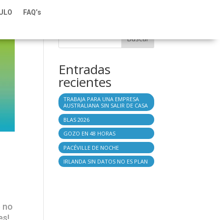
TULO
FAQ’s
Buscar
Entradas
recientes
TRABAJA PARA UNA EMPRESA
AUSTRALIANA SIN SALIR DE CASA
BLAS 2026
GOZO EN 48 HORAS
PACÉVILLE DE NOCHE
IRLANDA SIN DATOS NO ES PLAN
e no
es!