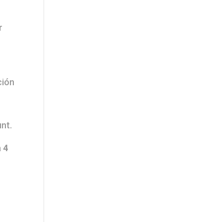
e
r
ción
nt.
a 4