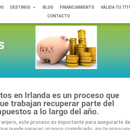
OS
DESTINOS
BLOG
FINANCIAMIENTO
VALIDA TU TÍ
CONTACTO
S
tos en Irlanda es un proceso que
ue trabajan recuperar parte del
puestos a lo largo del año.
tranjero, este proceso es importante para asegurarte d
que puede parecer un poco complicado, ¡no te preocup