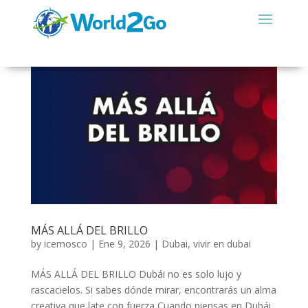
MÁS ALLÁ DEL BRILLO
by
icemosco
|
Ene 9, 2026
|
Dubai
,
vivir en dubai
MÁS ALLÁ DEL BRILLO Dubái no es solo lujo y
rascacielos. Si sabes dónde mirar, encontrarás un alma
creativa que late con fuerza Cuando piensas en Dubái,