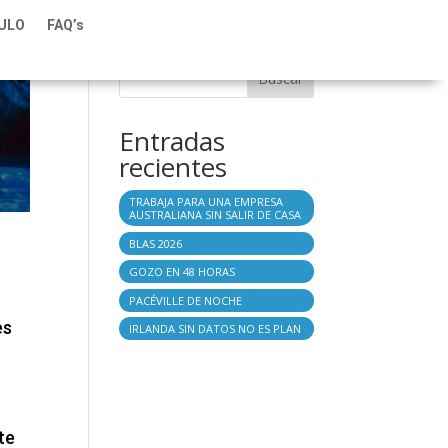
TULO
FAQ’s
Buscar
Entradas
recientes
TRABAJA PARA UNA EMPRESA
AUSTRALIANA SIN SALIR DE CASA
BLAS 2026
GOZO EN 48 HORAS
PACÉVILLE DE NOCHE
es
IRLANDA SIN DATOS NO ES PLAN
te