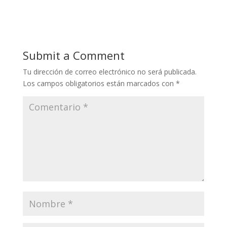
ac
h
n
h
m
el
e
at
k
re
ai
e
b
s
e
a
l
gr
o
A
dI
d
a
Submit a Comment
o
p
n
s
m
Tu dirección de correo electrónico no será publicada.
k
p
Los campos obligatorios están marcados con
*