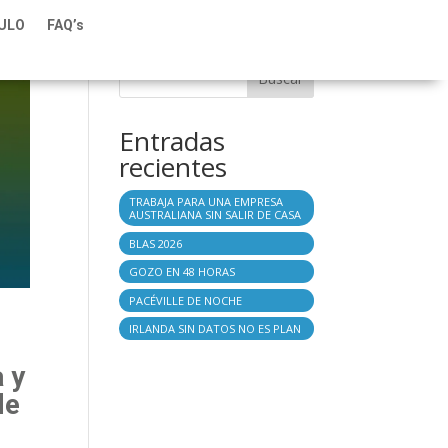
TULO
FAQ’s
Buscar
Entradas
recientes
TRABAJA PARA UNA EMPRESA
AUSTRALIANA SIN SALIR DE CASA
BLAS 2026
GOZO EN 48 HORAS
PACÉVILLE DE NOCHE
IRLANDA SIN DATOS NO ES PLAN
a y
de