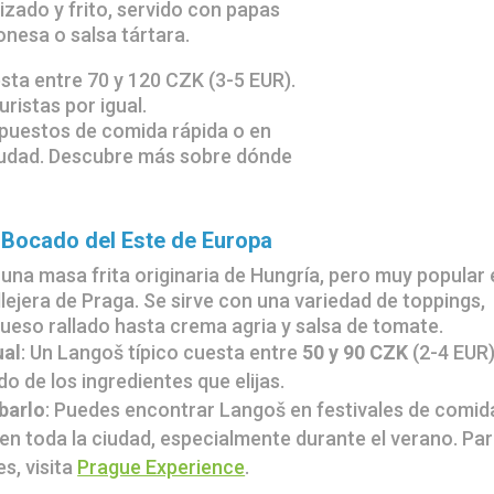
zado y frito, servido con papas
nesa o salsa tártara.
uesta entre 70 y 120 CZK (3-5 EUR).
uristas por igual.
 puestos de comida rápida o en
ciudad. Descubre más sobre dónde
 Bocado del Este de Europa
una masa frita originaria de Hungría, pero muy popular 
lejera de Praga. Se sirve con una variedad de toppings,
queso rallado hasta crema agria y salsa de tomate.
ual
: Un Langoš típico cuesta entre
50 y 90 CZK
(2-4 EUR)
o de los ingredientes que elijas.
barlo
: Puedes encontrar Langoš en festivales de comid
n toda la ciudad, especialmente durante el verano. Pa
s, visita
Prague Experience
.