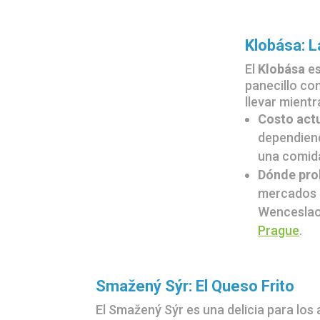
Klobása: L
El
Klobása
es
panecillo co
llevar mientr
Costo act
dependiend
una comida
Dónde pro
mercados a
Wenceslao
Prague
.
Smažený Sýr: El Queso Frito
El Smažený Sýr es una delicia para los