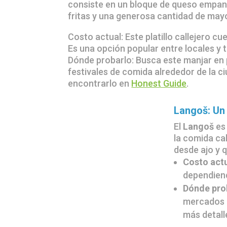
consiste en un bloque de queso empani
fritas y una generosa cantidad de mayo
Costo actual: Este platillo callejero c
Es una opción popular entre locales y t
Dónde probarlo: Busca este manjar en
festivales de comida alrededor de la 
encontrarlo en
Honest Guide
.
Langoš: Un
El
Langoš
es 
la comida cal
desde ajo y 
Costo act
dependiend
Dónde pro
mercados e
más detalle