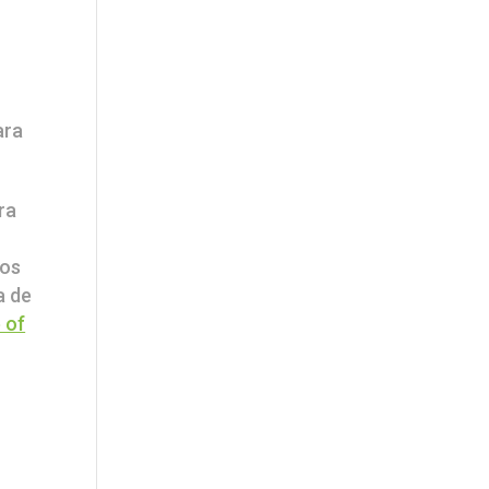
ara
ra
los
a de
 of