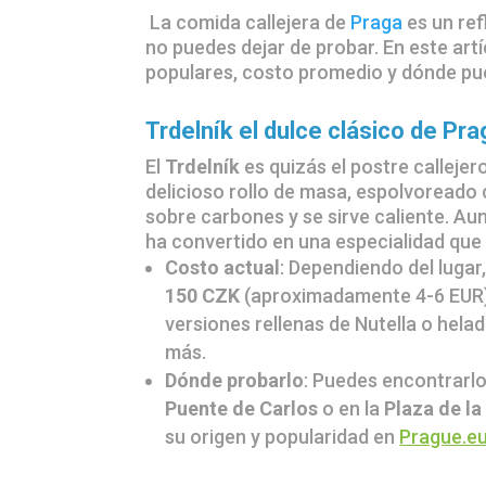
La comida callejera de
Praga
es un ref
no puedes dejar de probar. En este art
populares, costo promedio y dónde pu
Trdelník el dulce clásico de Pra
El
Trdelník
es quizás el postre callejer
delicioso rollo de masa, espolvoreado 
sobre carbones y se sirve caliente. Au
ha convertido en una especialidad que
Costo actual
: Dependiendo del lugar
150 CZK
(aproximadamente 4-6 EUR)
versiones rellenas de Nutella o hel
más.
Dónde probarlo
: Puedes encontrarlo
Puente de Carlos
o en la
Plaza de la
su origen y popularidad en
Prague.e