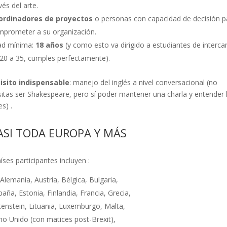
vés del arte.
ordinadores de proyectos
o personas con capacidad de decisión p
prometer a su organización.
ad mínima:
18 años
(y como esto va dirigido a estudiantes de interc
20 a 35, cumples perfectamente).
isito indispensable
: manejo del inglés a nivel conversacional (no
itas ser Shakespeare, pero sí poder mantener una charla y entender 
res)
.
ASI TODA EUROPA Y MÁS
íses participantes incluyen
:
 Alemania, Austria, Bélgica, Bulgaria,
aña, Estonia, Finlandia, Francia, Grecia,
chtenstein, Lituania, Luxemburgo, Malta,
no Unido (con matices post-Brexit),