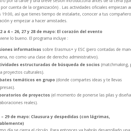
tro por la tarde y una breve sesión introductoria antes de la cena (qu
 por cuenta de la organización)
. Las actividades oficiales empiezan 
s 19:00, así que tienes tiempo de instalarte, conocer a tus compañer
ación y empezar a hacer amistades.
2 a 4 – 26, 27 y 28 de mayo: El corazón del evento
viene lo bueno. El programa incluye
:
siones informativas
sobre Erasmus+ y ESC (pero contadas de man
na, no como una clase de derecho administrativo).
tividades estructuradas de búsqueda de socios
(matchmaking, 
a proyectos culturales).
bates temáticos en grupo
(donde compartes ideas y te llevas
presas).
boratorios de proyectos
(el momento de ponerse las pilas y diseña
aboraciones reales).
5 – 29 de mayo: Clausura y despedidas (con lágrimas,
ablemente)
timo día se cierra el círculo. Para entonces ya habrás desarrollado una