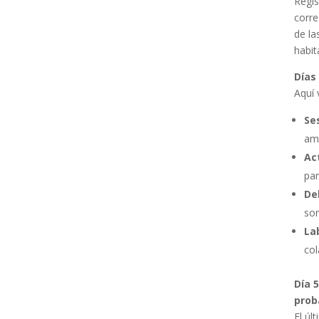
Regis
corre
de la
habit
Días 
Aquí 
Se
ame
Ac
par
De
sor
La
col
Día 
prob
El úl