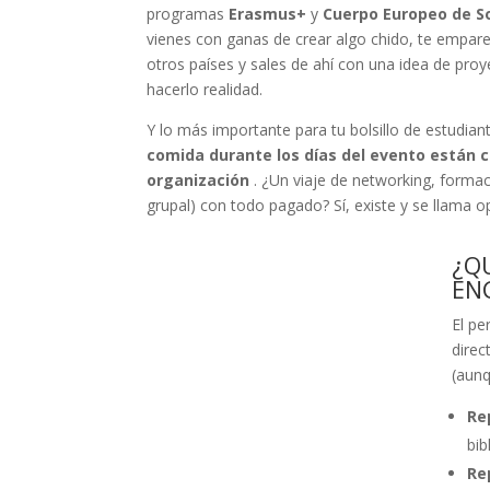
programas
Erasmus+
y
Cuerpo Europeo de So
vienes con ganas de crear algo chido, te empar
otros países y sales de ahí con una idea de proy
hacerlo realidad.
Y lo más importante para tu bolsillo de estudian
comida durante los días del evento están c
organización
. ¿Un viaje de networking, formaci
grupal) con todo pagado? Sí, existe y se llama 
¿QU
EN
El pe
direc
(aunq
Re
bib
Re