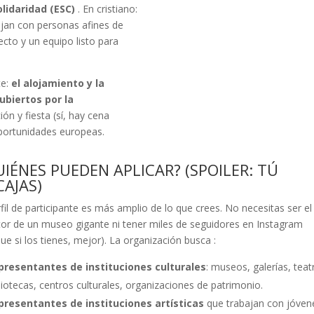
lidaridad (ESC)
. En cristiano:
ejan con personas afines de
ecto y un equipo listo para
te:
el alojamiento y la
ubiertos por la
ón y fiesta (sí, hay cena
oportunidades europeas.
IÉNES PUEDEN APLICAR? (SPOILER: TÚ
CAJAS)
rfil de participante es más amplio de lo que crees. No necesitas ser el
tor de un museo gigante ni tener miles de seguidores en Instagram
ue si los tienes, mejor). La organización busca
:
presentantes de instituciones culturales
: museos, galerías, teat
liotecas, centros culturales, organizaciones de patrimonio.
presentantes de instituciones artísticas
que trabajan con jóven