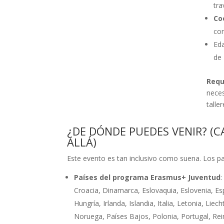
tra
Co
com
Ed
de 
Requ
neces
talle
¿DE DÓNDE PUEDES VENIR? (C
ALLÁ)
Este evento es tan inclusivo como suena. Los pa
Países del programa Erasmus+ Juventud
:
Croacia, Dinamarca, Eslovaquia, Eslovenia, Esp
Hungría, Irlanda, Islandia, Italia, Letonia, Lie
Noruega, Países Bajos, Polonia, Portugal, Rei