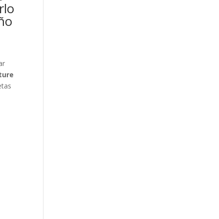
rlo
eño
ar
ture
etas