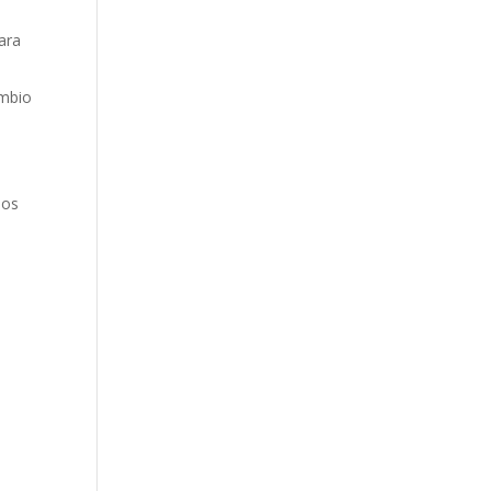
ara
ambio
los