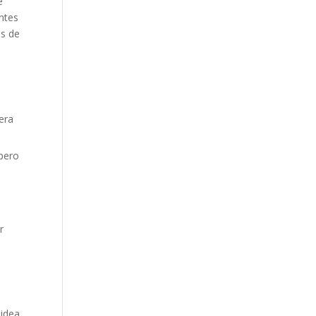
e
antes
os de
era
pero
r
 idea