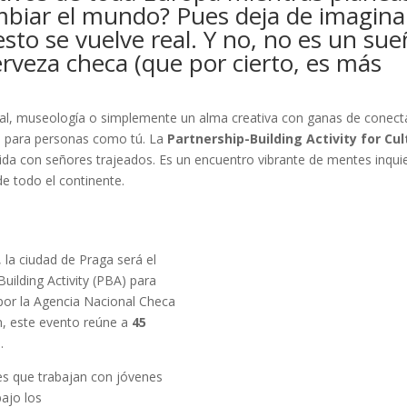
biar el mundo? Pues deja de imagina
to se vuelve real. Y no, no es un su
rveza checa (que por cierto, es más
ltural, museología o simplemente un alma creativa con ganas de conect
do para personas como tú. La
Partnership-Building Activity for Cul
ida con señores trajeados. Es un encuentro vibrante de mentes inqui
de todo el continente.
, la ciudad de Praga será el
uilding Activity (PBA) para
por la Agencia Nacional Checa
ón, este evento reúne a
45
s
.
les que trabajan con jóvenes
bajo los