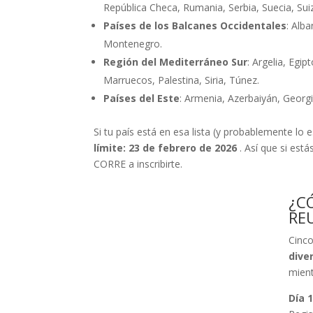
República Checa, Rumania, Serbia, Suecia, Suiz
Países de los Balcanes Occidentales
: Alb
Montenegro.
Región del Mediterráneo Sur
: Argelia, Egipt
Marruecos, Palestina, Siria, Túnez.
Países del Este
: Armenia, Azerbaiyán, Georgi
Si tu país está en esa lista (y probablemente lo e
límite: 23 de febrero de 2026
. Así que si est
CORRE a inscribirte.
¿C
RE
Cinco
dive
mient
Día 