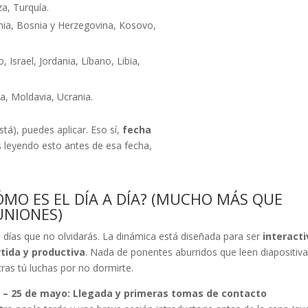
a, Turquía.
ania, Bosnia y Herzegovina, Kosovo,
o, Israel, Jordania, Líbano, Libia,
a, Moldavia, Ucrania.
stá), puedes aplicar. Eso sí,
fecha
ás leyendo esto antes de esa fecha,
ÓMO ES EL DÍA A DÍA? (MUCHO MÁS QUE
UNIONES)
 días que no olvidarás. La dinámica está diseñada para ser
interacti
rtida y productiva
. Nada de ponentes aburridos que leen diapositiv
ras tú luchas por no dormirte.
1 – 25 de mayo: Llegada y primeras tomas de contacto