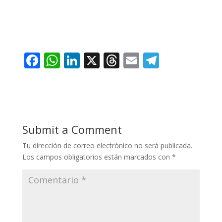
F
W
Li
X
T
E
T
ac
h
n
h
m
el
e
at
k
re
ai
e
b
s
e
a
l
gr
o
A
dI
d
a
Submit a Comment
o
p
n
s
m
Tu dirección de correo electrónico no será publicada.
k
p
Los campos obligatorios están marcados con
*