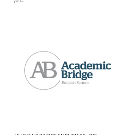
you,...